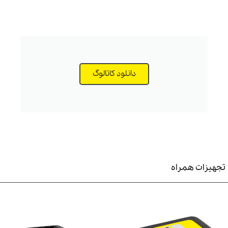
ویژگی های برگ جمع کن کارچر LBL4
ظافت فضای باغچه
و
باغ
در زیبایی بصری آن بسیار تاثیرگزار است. استفاده از
تجهیزات قدیمی حتی برای جمع کردن برگ‌های موجود در مساحت کم هم،
باعث صرف انرژی و از دست دادن زمان زیادی می‌شود. با استفاه از دستگاه
دانلود کاتالوگ
کارچر فضاهایی با مساحت زیاد را نیز در مدت کوتاهی می‌توان از هر گونه برگ
پاک نمود.
نبع تغذیه
برگ جمع کن کارچر LBL4
برای
سهولت در رفت و آمد
،‌
حمل و
قل آسان
و
صرفه جویی در زمان
،
باتری قابل شارژ
می‌باشد.
باتری LBL4
از
نوع
لیتیوم یونی
است.
تجهیزات همراه
سرعت دمش دستگاه
برگ جمع کن کارچر
LBL4 به ۲۵۰ کیلومتر در ساعت
دارای یک نازل مسطح با سری های نازل متفاوت با قابلیت جابه جایی راحت و
آسان