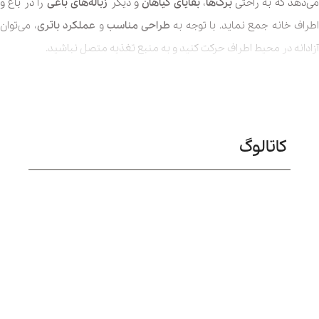
ی‌دهد که به راحتی
برگ‌ها
،
بقایای گیاهان
و دیگر
زباله‌های باغی
را در باغ و
اطراف خانه جمع نماید. با توجه به
طراحی مناسب
و
عملکرد باتری
، می‌توان
آزادانه در محیط اطراف حرکت کنید و به منبع تغذیه متصل نباشید.
ین محصول
قابلیت تنظیم قدرت
در
دو مرحله
کم و زیاد را دارد. کاربر می‌تواند
با توجه به
سطح مورد نظر
و
میزان آلودگی (برگ‌ و ضایعات درختان و …)
وجود، به انتخاب یکی از تنظیمات عنوان شده می‌پردازد. دستگاه
برگ جمع
کاتالوگ
کن خانگی کارچر LBL4
با عمل دمش قوی خود باعث سست شدن برگ‌های
مرطوب و ریزش های درختان از روی زمین می‌گردد. در مرحله بعد با جدا شدن
ضایعات از روی زمین، جریان باد ایجاد شده توسط دستگاه، به حرکت هدفمند
و کنترل شده برگ ها کمک کرده و آن‌ها را به محل مورد نظر سوق می‌دهد.
ر واقع می‌توان این گونه گفت که
طرز کار دستگاه برگ جمع کن کارچر
LBL
به گونه ای است که با
دمیدن هوا با فشار بالا
، زباله‌ها و برگ‌ها را بر روی
هم جمع می‌کند تا بتوان به صورت یک‌جا آن‌ها را جمع‌آوری نمود.