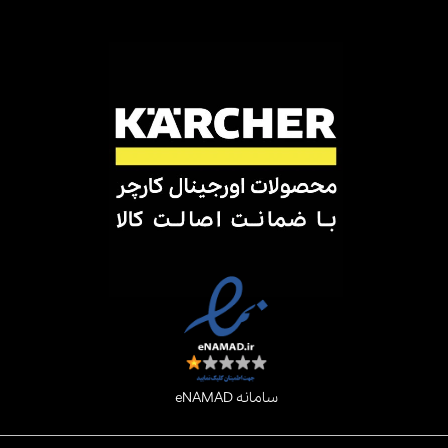
رکت توسعه صنعتی و بازرگانی ابراهیم
، اولین و بزرگترین تامین کننده و
ولیدکننده
دستگاه‌های نظافت صنعتی
در ایران است. این شرکت با بیش از
سی سال سابقه توانسته است با بخش وسیعی از صنایع همکاری داشته باشد.
ین شرکت همچنین واردکننده
تجهیزات نظافت خانگی
نیز هست و با
برندهای معتبر و بزرگی همچون
کارچر آلمان
همکاری دارد.
طیف وسیعی از دستگاه‌ها و تجهیزات نظافت خانگی توسط این شرکت ارائه
می‌گردد و شما را در برابر چالش‌های تمیزکاری منزل یاری می‌کند. این شرکت
مچنین تاکید بسیاری بر
خدمات پس از فروش
قوی،
تامین قطعات جانبی
لوازم مصرفی
دستگاه‌های خود داشته خریدار را در هیچ مرحله‌ای تنها
نمی‌گذارد.
ما می‌توانید برای اطلاع از
قیمت برگ جمع کن
LBL4
با کارشناسان ما تماس
سامانه eNAMAD
بگیرید و از مشاوره رایگان این افراد بهره مند شوید.