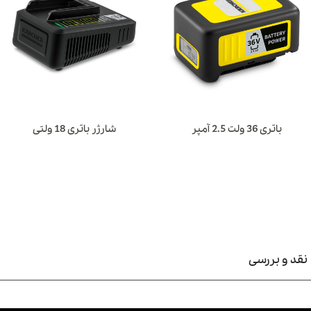
طراحی آرگونومیک
وزن بسیار کم ۲.۲ کیلوگرمی (بدون لوازم جانبی)
سهولت در کاربری
کیسه جمع آوری ۴۰ لیتری
دستگیره قابل تنظیم
شارژر سریع
باتری 36 ولت 2.5 آمپر
شارژر باتری 18 ولتی
نشانگر LED نمان دهنده سطح شارژ باتری
کاربرد های دستگاه برگ جمع کن خانگی کارچر
LBL4
رگ جمع کن کارچر LBL4
یک دستگاه مدرن در نظافت قسمت‌های مختلف
باغ، باغچه و منزل است. این دستگاه جمع وجور اما پرکاربرد در روند نظافت
نقد و بررسی
فضاهای مختلف می‌تواند کاربر را بسیار کمک کرده و از صرف انرژی زیاد او
برای انجام دادن کارها به روش سنتی و دستی بکاهد. در ادامه به بررسی بیشتر
ستگاه
برگ جمع کن خانگی کارچر LBL4
پرداخته و کاربردهای متنوع آن را