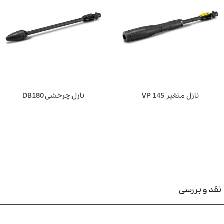
موتور 1800 وات با سیستم خنک‌کننده آبی جهت افزایش دوام و عملکرد
مداوم
امکان تنظیم فشار کاری در سه سطح (Soft، Medium و Hard) برای سطوح
مختلف
عملکرد چندمنظوره مناسب برای شست‌وشوی خودرو، تجهیزات باغ، دیواره‌ها
و سنگ‌فرش‌ها
نازل متغیر VP 145
نازل چرخشی DB180
ویژگی ها و قابلیت های مهم کارواش کرشر K4
Power Control
ارواش کارچر
K4 Power Control
یکی از محصولات قدرتمند و هوشمند
رند معتبر
کارچر آلمان
است که با بهره‌گیری از فناوری‌های روز دنیا، نظافتی
سریع، مؤثر و آسان را برای کاربر فراهم می‌کند. این دستگاه با برخورداری از
نقد و بررسی
وتور ۱۸۰۰ وات خنک‌شونده با آب
و توانایی پرتاب
حداکثر ۴۲۰ لیتر آب در
ساعت با فشار ۱۳۰ بار
، عملکردی چشمگیر در حذف آلودگی‌ها از انواع سطوح