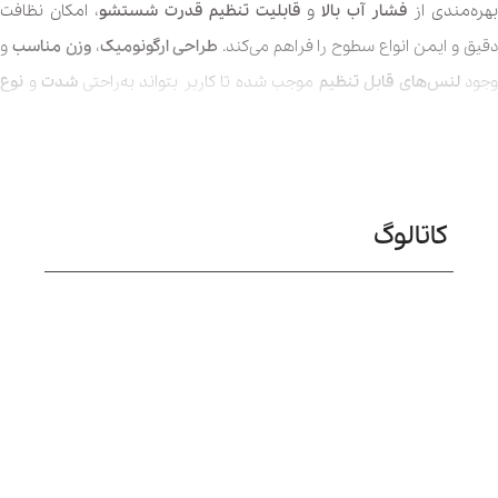
بهره‌مندی از
فشار آب بالا
و
قابلیت تنظیم قدرت شستشو
، امکان نظافت
قیق و ایمن انواع سطوح را فراهم می‌کند.
طراحی ارگونومیک
،
وزن مناسب
و
وجود
لنس‌های قابل تنظیم
موجب شده تا کاربر بتواند به‌راحتی
شدت
و
نوع
پاشش آب
را متناسب با نیاز خود تغییر دهد.
کارواش کارچر K4
گزینه‌ای ایده‌آل برای شست‌وشوی
خودرو، دوچرخه،
تجهیزات باغبانی، دیوارها، سنگ‌فرش حیاط
و
ویلا
است و عملکرد آن علاوه بر
کاتالوگ
رفه‌جویی در مصرف آب
، موجب
افزایش سرعت
و
کیفیت نظافت
نیز
می‌شود. ترکیب فناوری نوین کارچر با دوام بالا و کارایی چشمگیر، این مدل را به
یکی از انتخاب‌های برتر در میان انواع کارواش‌های خانگی تبدیل کرده است.
مزایای خرید دستگاه کارواش خانگی کارچر K4
Power Control
ارواش خانگی
کارچر K4 Power Control
با طراحی حرفه‌ای و قابلیت‌های
کاربردی خود، تجربه‌ای متفاوت از نظافت را برای کاربران خانگی فراهم می‌کند.