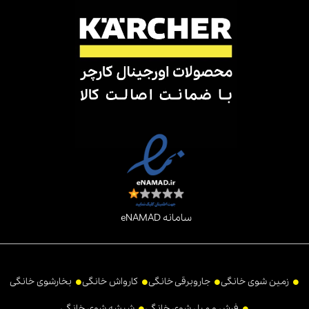
امین تجهیزات جانبی
و
قطعات مصرفی
دستگاه های نظافت خانگی برند
کارچر از دیگر اقداماتی است که
دپارتمان نظافت خانگی ابراهیم
در دستور کار
خود قرار داده است.
این شرکت علاوه بر این بر روی تمامی محصولات خود
۱ سال گارانتی
و
۱۵ سال
دمات پس از فروش
عرضه می‌دارد. شما می‌توانید برای اطلاع از عملکرد
ستگاه‌ها و آگاهی از
قیمت دستگاه دستگاه K7 Premium Smart Control
Hom
با کارشناسان ما تماس گرفته و از
مشاوره رایگان
این افراد استفاده
کنید.
سامانه eNAMAD
زمین شوی خانگی
جاروبرقی خانگی
کارواش خانگی
بخارشوی خانگی
فرش و مبل شوی خانگی
شیشه شوی خانگی