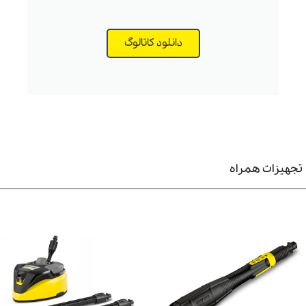
ویژگی های دستگاه کارواش خانگی K7 Premium
کارچر
دانلود کاتالوگ
ساخت برند آلمانی کارچر
شلنگ فشار قوی با بافت فولاد
امکان اتصال به اپلیکیشن
Home & Garden
قابلیت مکش مواد شوینده برای افزایش کیفیت شستشو
اتصال نازل و تفنگی روی بدنه دستگاه برای افزایش سهولت نگهداری
قرقره جمع کن سیم اتصال برق
تجهیزات همراه
دنه دستگاه
کارواش خانگی کارچر مدل K7 Premium Smart Control
Home
از پلاستیک فشرده ساخته شده، که در آن بخش‌های مشخصی برای
قرارگیری تجهیزات و لوازم جانبی کارواش برای سهولت نگهداری دستگاه در نظر
گرفته شده است. این بدنه پلاستیکی به کاهش وزن دستگاه و
سهولت جابجایی
آن هنگام اجرای فرایند شستشو به همراه دارد.