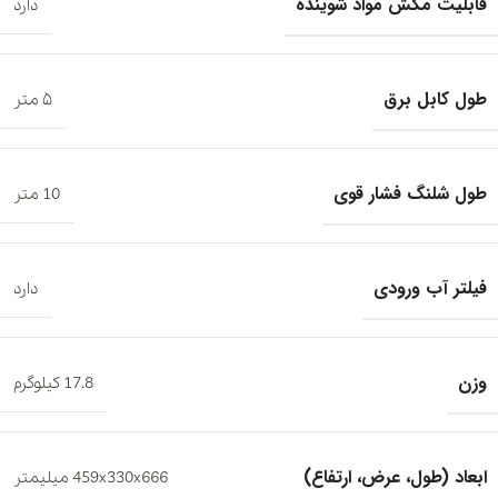
قابلیت مکش مواد شوینده
دارد
طول کابل برق
۵ متر
طول شلنگ فشار قوی
10 متر
فیلتر آب ورودی
دارد
وزن
17.8 کیلوگرم
ابعاد (طول، عرض، ارتفاع)
459x330x666 میلیمتر