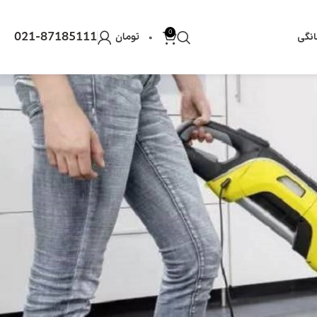
0
021-87185111
نگی
۰
تومان