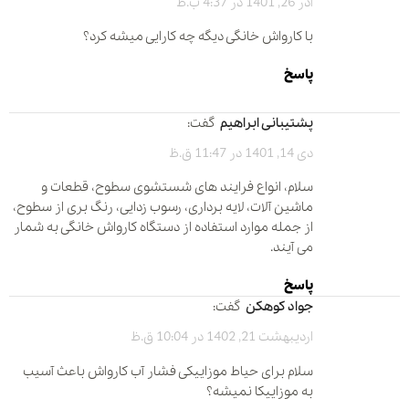
آذر 26, 1401 در 4:37 ب.ظ
با کارواش خانگی دیگه چه کارایی میشه کرد؟
پاسخ
پشتیبانی ابراهیم
گفت:
دی 14, 1401 در 11:47 ق.ظ
سلام، انواع فرایند های شستشوی سطوح، قطعات و
ماشین آلات، لایه برداری، رسوب زدایی، رنگ بری از سطوح،
از جمله موارد استفاده از دستگاه کارواش خانگی به شمار
می آیند.
پاسخ
جواد کوهکن
گفت:
اردیبهشت 21, 1402 در 10:04 ق.ظ
سلام برای حیاط موزاییکی فشار آب کارواش باعث آسیب
به موزاییکا نمیشه؟