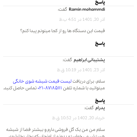
پاسخ
ramin mohammdi
گفت:
آذر 20, 1401 در 4:51 ب.ظ
قیمت این دستگاه ها رو از کجا میتونم پیدا کنم؟
پاسخ
پشتیبانی ابراهیم
گفت:
آذر 23, 1401 در 10:19 ق.ظ
سلام، برای دریافت
لیست قیمت شیشه شوی خانگی
میتوانید با شماره تلفن
۸۷۱۸۵۱۱۱-۰۲۱
تماس حاصل کنید.
پاسخ
پدرام
گفت:
خرداد 20, 1402 در 10:52 ق.ظ
سلام من من یک گل فروشی دارم و بیشتر فضا از شیشه
هستش می خواستم بدونم از اونجاییکه بخار بخارشوی